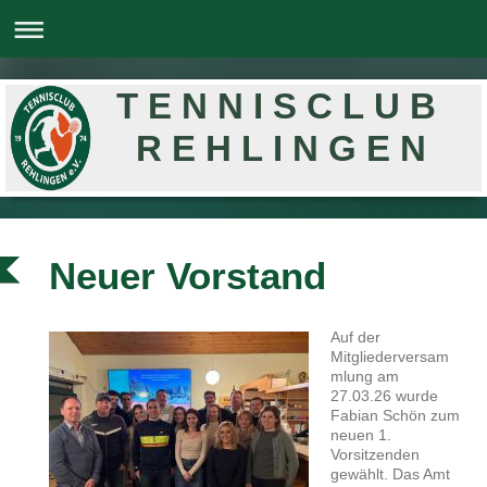
T E N N I S C L U B
R E H L I N G E N
Neuer Vorstand
Auf der
Mitgliederversam
mlung am
27.03.26 wurde
Fabian Schön zum
neuen 1.
Vorsitzenden
gewählt. Das Amt