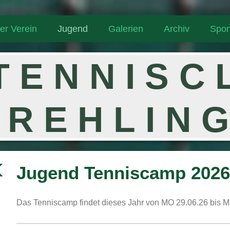
er Verein
Jugend
Galerien
Archiv
Spon
T E N N I S C
R E H L I N 
Jugend Tenniscamp 2026
Das Tenniscamp findet dieses Jahr von MO 29.06.26 bis MI 