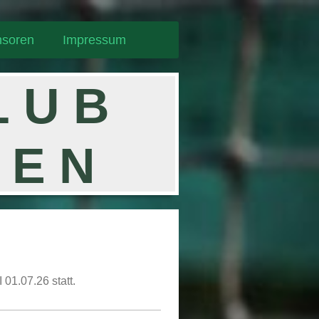
soren
Impressum
 L U B
G E N
01.07.26 statt.