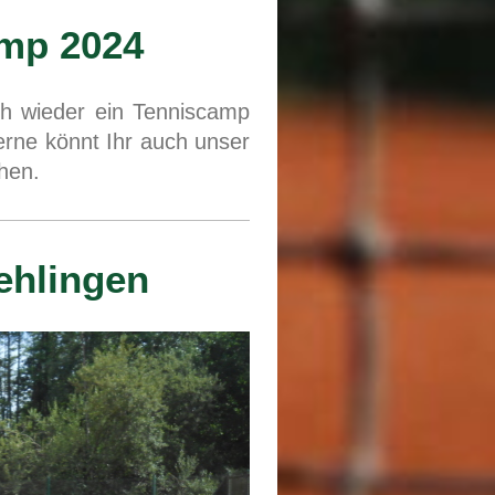
p 2024
ch wieder ein Tenniscamp
erne könnt Ihr auch unser
chen.
lingen