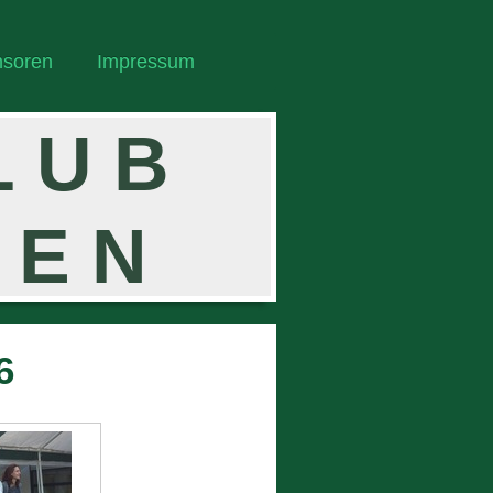
soren
Impressum
 L U B
G E N
6