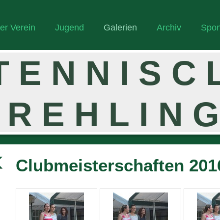
er Verein
Jugend
Galerien
Archiv
Spon
T E N N I S C
R E H L I N 
Clubmeisterschaften 201