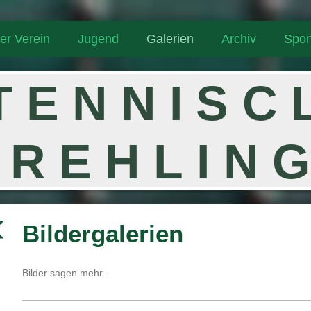
er Verein
Jugend
Galerien
Archiv
Spon
T E N N I S C
R E H L I N 
Bildergalerien
Bilder sagen mehr...