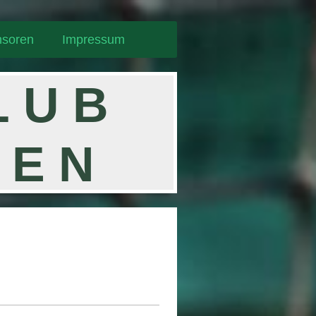
soren
Impressum
 L U B
G E N