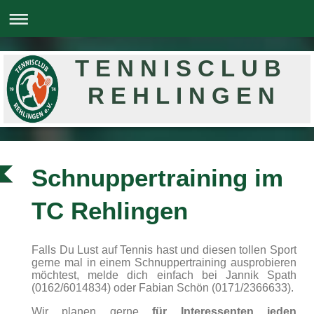
T E N N I S C L U B
R E H L I N G E N
Schnuppertraining im
TC Rehlingen
Falls Du Lust auf Tennis hast und diesen tollen Sport
gerne mal in einem Schnuppertraining ausprobieren
möchtest, melde dich einfach bei Jannik Spath
(0162/6014834) oder
Fabian Schön (0171/2366633)
.
Wir planen gerne
für Interessenten jeden