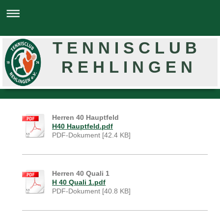
T E N N I S C L U B
R E H L I N G E N
Herren 40 Hauptfeld
H40 Hauptfeld.pdf
PDF-Dokument [42.4 KB]
Herren 40 Quali 1
H 40 Quali 1.pdf
PDF-Dokument [40.8 KB]